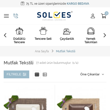
75 TL ve üzeri siparişlerinizde
KARGO BEDAVA
Tüm Kategoriler
Pişirme Gereçleri
Yemek Takımları
k
Düdüklü
Tencere Seti
Çaydanlık
Yemek
Ça
Kahvaltı Takımları
arı
Tencere
Takımları
Çatal Kaşık Bıçak
Ana Sayfa
Mutfak Tekstili
Cam Ürünler
Mutfak Tekstili
77
adet ürün bulunmuştur.
(1/4)
Servis Setleri
FILTRELE
Mutfak Tekstili
Mutfak Aksesuarları